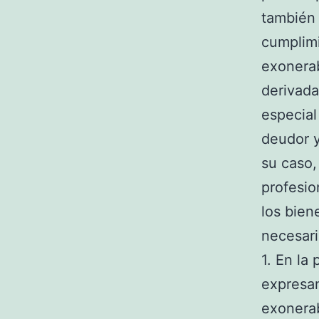
también 
cumplimi
exonerab
derivada
especial
deudor y
su caso,
profesio
los bien
necesari
1. En la
expresam
exonerab