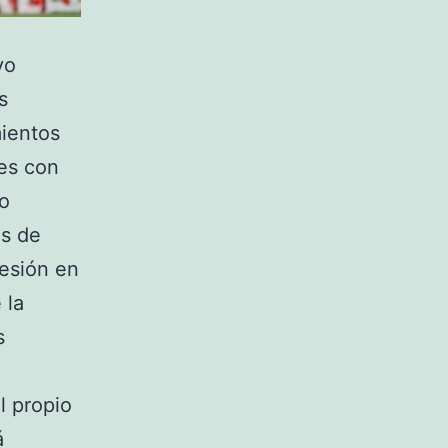
vo
s
mientos
nes con
so
es de
cesión en
 la
s
l propio
á