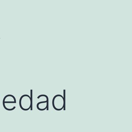
.
iedad