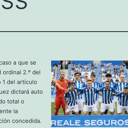
 caso a que se
l ordinal 2.º del
 1 del artículo
juez dictará auto
o total o
ente la
ción concedida.