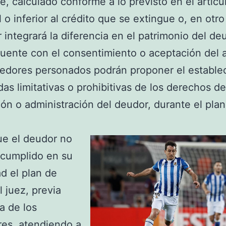
e, calculado conforme a lo previsto en el artícu
l o inferior al crédito que se extingue o, en otro
 integrará la diferencia en el patrimonio del de
uente con el consentimiento o aceptación del 
edores personados podrán proponer el estable
as limitativas o prohibitivas de los derechos de
ión o administración del deudor, durante el pla
ue el deudor no
 cumplido en su
ad el plan de
l juez, previa
a de los
es, atendiendo a