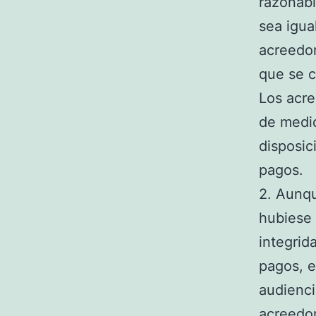
razonabl
sea igua
acreedor
que se c
Los acre
de medid
disposic
pagos.
2. Aunq
hubiese
integrid
pagos, e
audienci
acreedor