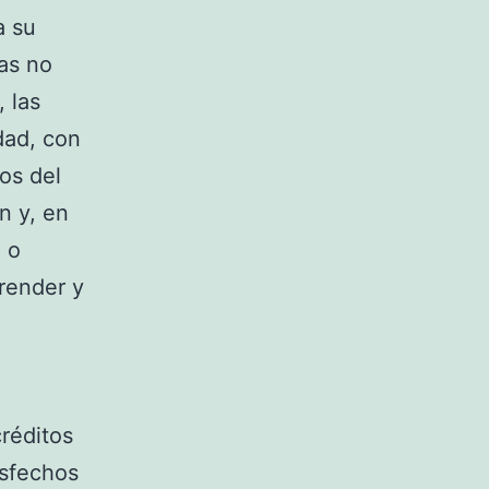
a su
as no
 las
dad, con
ros del
n y, en
l o
render y
réditos
isfechos