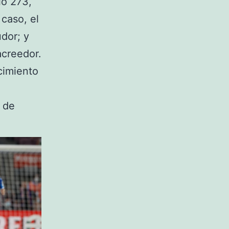
lo 273,
 caso, el
udor; y
acreedor.
cimiento
n de