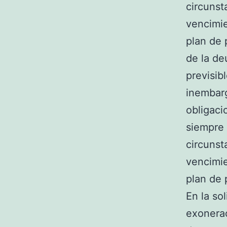
circunst
vencimie
plan de 
de la de
previsib
inembarg
obligaci
siempre 
circunst
vencimie
plan de 
En la so
exonerac