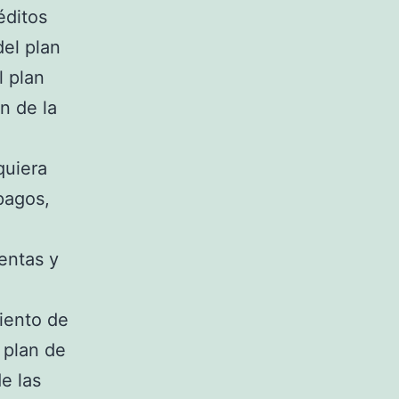
éditos
el plan
l plan
n de la
quiera
pagos,
rentas y
iento de
 plan de
e las