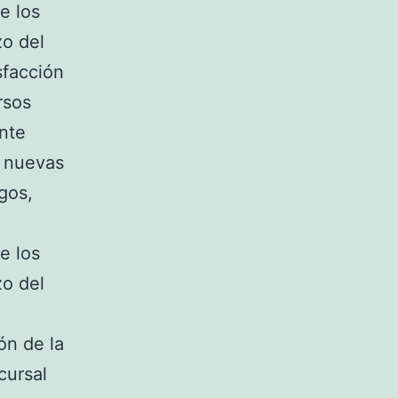
e los
zo del
sfacción
rsos
nte
s nuevas
gos,
e los
zo del
ón de la
cursal