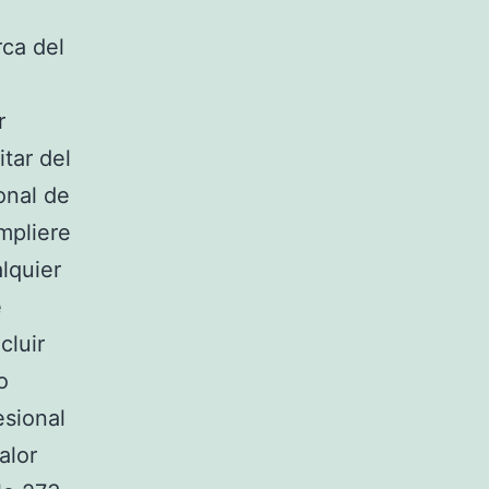
rca del
r
itar del
onal de
mpliere
alquier
e
cluir
o
esional
alor