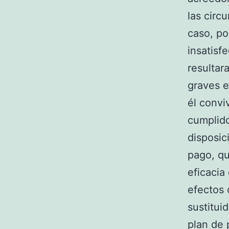
las circ
caso, po
insatisf
resultar
graves e
él convi
cumplido
disposic
pago, qu
eficacia
efectos 
sustitui
plan de 