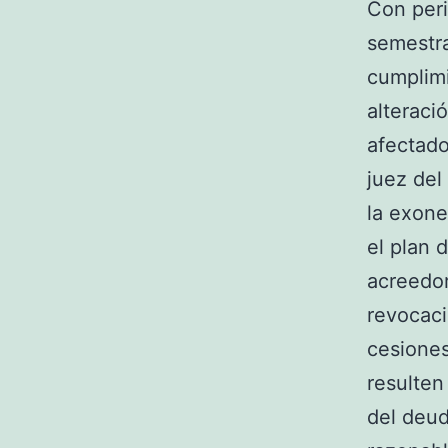
Con peri
semestra
cumplimi
alteraci
afectado
juez del
la exone
el plan 
acreedor
revocaci
cesione
resulten
del deud