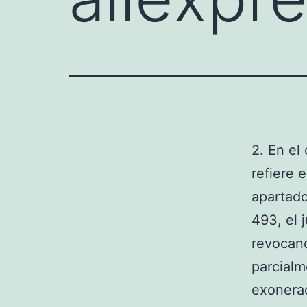
2. En el
refiere e
apartado
493, el 
revocand
parcialm
exonera