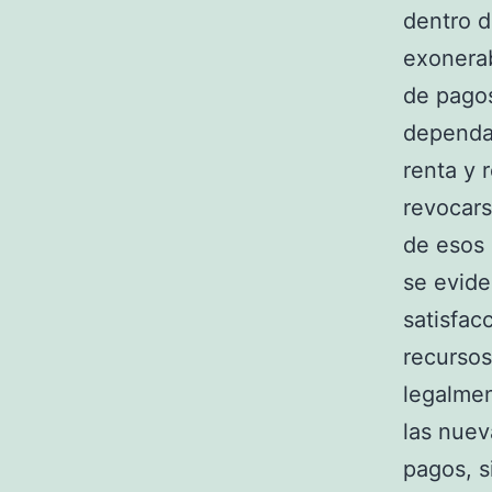
dentro d
exonerab
de pagos
dependan
renta y 
revocars
de esos 
se evide
satisfac
recursos
legalmen
las nuev
pagos, s