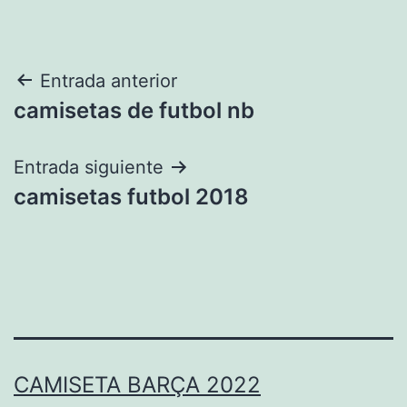
Navegación
Entrada anterior
camisetas de futbol nb
de
entradas
Entrada siguiente
camisetas futbol 2018
CAMISETA BARÇA 2022