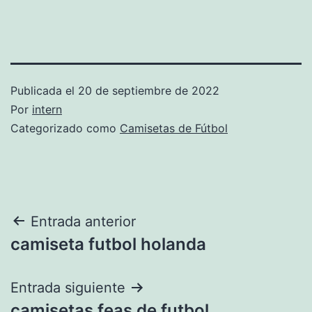
Publicada el
20 de septiembre de 2022
Por
intern
Categorizado como
Camisetas de Fútbol
Navegación
Entrada anterior
camiseta futbol holanda
de
entradas
Entrada siguiente
camisetas feas de futbol