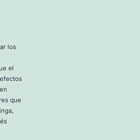
ar los
ue el
 efectos
 en
ores que
inga,
ués