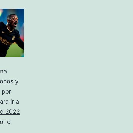
una
bonos y
 por
ra ir a
ad 2022
or o