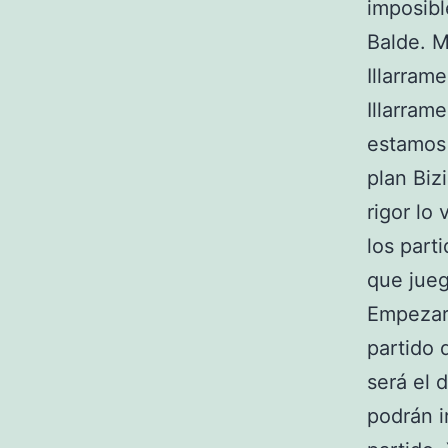
imposibl
Balde. M
Illarram
Illarram
estamos 
plan Biz
rigor lo 
los part
que jueg
Empezar
partido 
será el 
podrán i