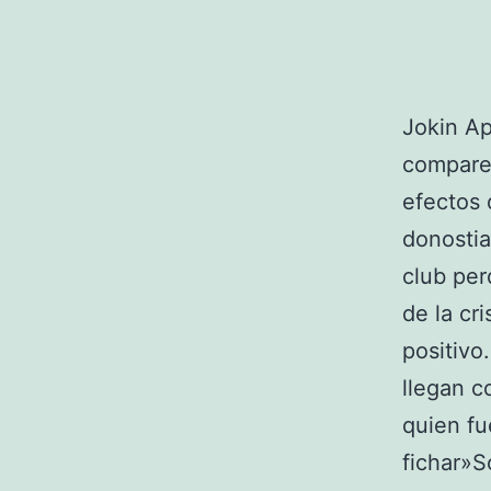
Jokin Ap
comparec
efectos d
donostia
club per
de la cr
positivo
llegan c
quien fu
fichar»S