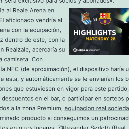
 Y será exclusivo para socios y abonados».
ia al Reale Arena en
El aficionado vendría al
ena con la equipación,
z dentro de este, con la
ón Realzale, acercaría su
la camiseta. Con
ía NFC (de aproximación), el dispositivo haría 
de esta, y automáticamente se le enviarían los 
nes que estuviesen en vigor para este partido,
 descuentos en el bar, o participar en sorteos pa
idos a la zona Premium,
equipacion real socied
minado producto si conseguimos un patrocinad
os en otros lugares. 7’Alexander Sørloth (Real