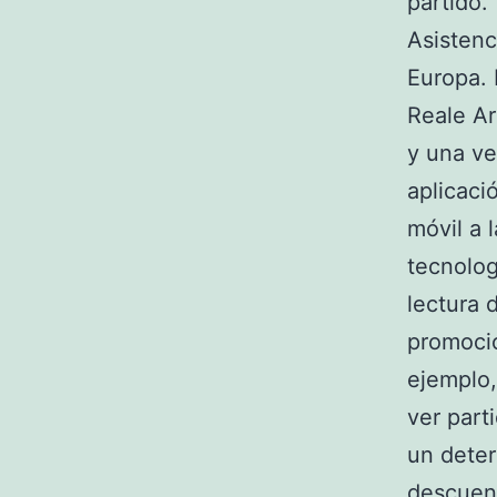
partido.
Asistenc
Europa. 
Reale Ar
y una ve
aplicaci
móvil a 
tecnolog
lectura 
promocio
ejemplo,
ver part
un deter
descuent