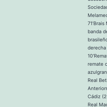
Sociedad
Melamed 
71’Brais
banda de
brasileñ
derecha 
10’Rema
remate c
azulgran
Real Bet
Anterior
Cádiz (2
Real Mad