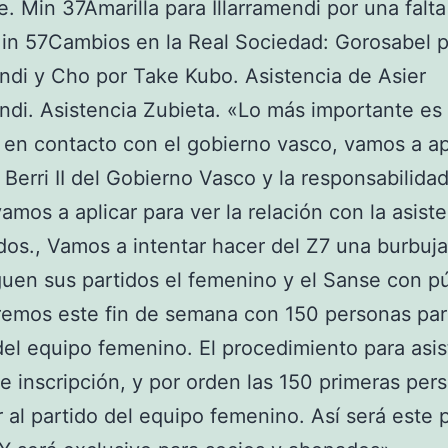
e. Min 37Amarilla para Illarramendi por una falt
in 57Cambios en la Real Sociedad: Gorosabel 
endi y Cho por Take Kubo. Asistencia de Asier
endi. Asistencia Zubieta. «Lo más importante es 
en contacto con el gobierno vasco, vamos a apl
i Berri II del Gobierno Vasco y la responsabilidad
vamos a aplicar para ver la relación con la asist
idos., Vamos a intentar hacer del Z7 una burbuja
uen sus partidos el femenino y el Sanse con pú
emos este fin de semana con 150 personas para
del equipo femenino. El procedimiento para asis
de inscripción, y por orden las 150 primeras per
r al partido del equipo femenino. Así será este 