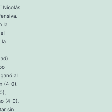
′ Nicolás
fensiva.
n la
el
 la
dad)
po
 ganó al
n (4-0).
0),
ao (4-0),
ar sin