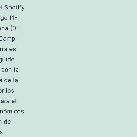
l Spotify
go (1-
ona (0-
l Camp
rra es
eguido
 con la
a de la
r los
ara el
conómicos
n de
s