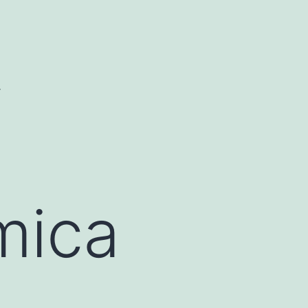
.
mica