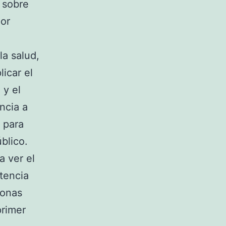
a sobre
por
la salud,
icar el
 y el
encia a
 para
blico.
 ver el
tencia
sonas
primer