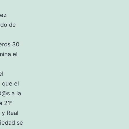
dez
ado de
E
eros 30
mina el
el
 que el
d@s a la
a 21ª
 y Real
iedad se