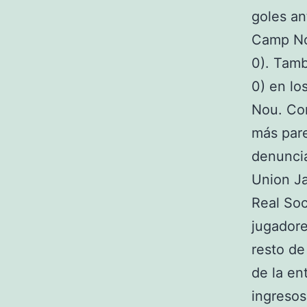
goles an
Camp Nou
0). Tamb
0) en lo
Nou. Com
más pare
denuncia
Union Ja
Real Soc
jugadore
resto de
de la en
ingresos