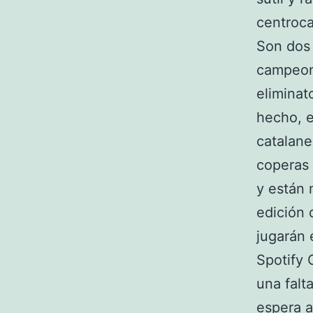
centroca
Son dos 
campeon
eliminat
hecho, e
catalane
coperas 
y están 
edición 
jugarán 
Spotify 
una falt
espera a