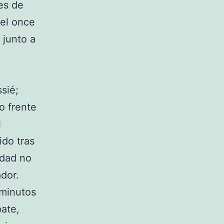
es de
 el once
 junto a
sié;
o frente
l
ido tras
edad no
dor.
 minutos
pate,