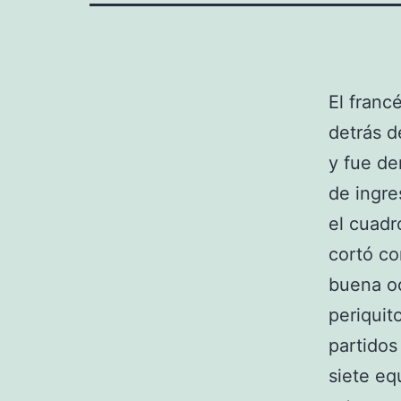
El franc
detrás d
y fue de
de ingre
el cuadr
cortó co
buena oc
periquit
partidos
siete eq