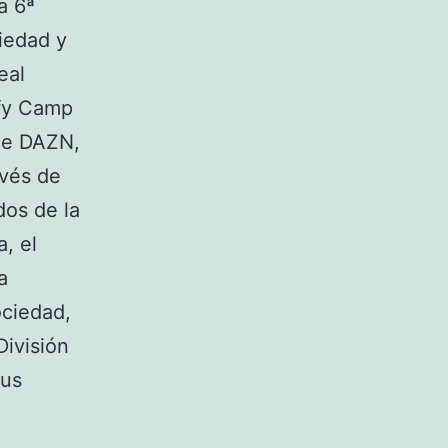
a 6ª
iedad y
eal
ify Camp
 de DAZN,
avés de
dos de la
, el
a
ociedad,
División
sus