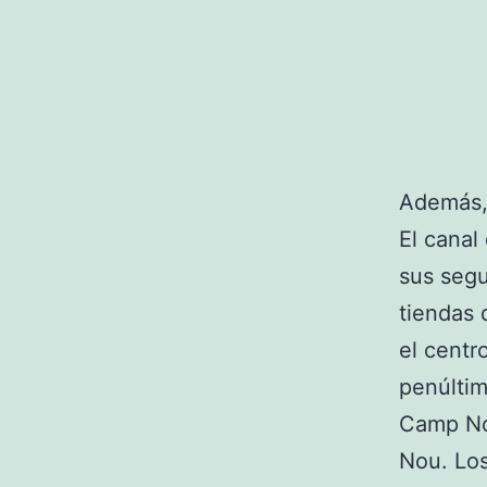
Además, 
El canal
sus segu
tiendas 
el centr
penúltim
Camp No
Nou. Los