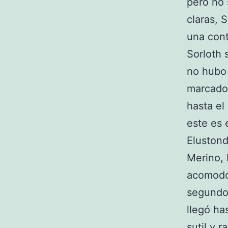
pero no 
claras, 
una cont
Sorloth 
no hubo 
marcador
hasta el
este es 
Elustond
Merino, 
acomodó 
segundo 
llegó ha
sutil y 