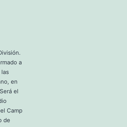
ivisión.
formado a
 las
ano, en
 Será el
dio
 el Camp
o de