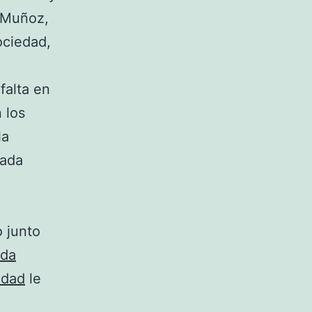
n Muñoz,
ociedad,
falta en
 los
la
sada
o junto
da
edad
le