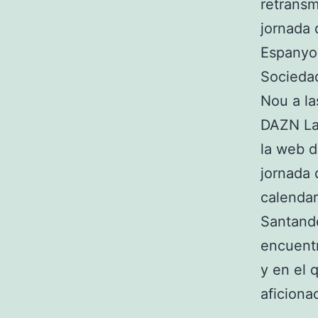
retransm
jornada 
Espanyol
Sociedad
Nou a la
DAZN LaL
la web d
jornada 
calendar
Santande
encuentr
y en el 
aficiona