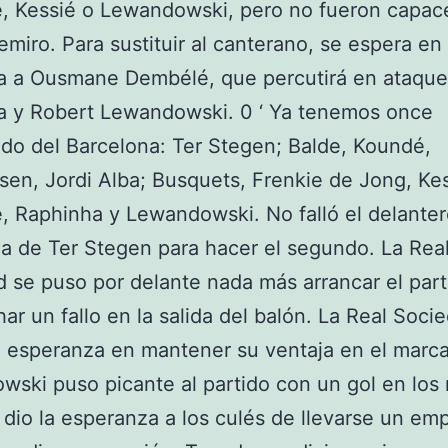
, Kessié o Lewandowski, pero no fueron capac
Remiro. Para sustituir al canterano, se espera en
a a Ousmane Dembélé, que percutirá en ataque
a y Robert Lewandowski. 0 ‘ Ya tenemos once
do del Barcelona: Ter Stegen; Balde, Koundé,
sen, Jordi Alba; Busquets, Frenkie de Jong, Kes
 Raphinha y Lewandowski. No falló el delanter
ida de Ter Stegen para hacer el segundo. La Rea
 se puso por delante nada más arrancar el part
ar un fallo en la salida del balón. La Real Soci
a esperanza en mantener su ventaja en el marca
ski puso picante al partido con un gol en los
y dio la esperanza a los culés de llevarse un em