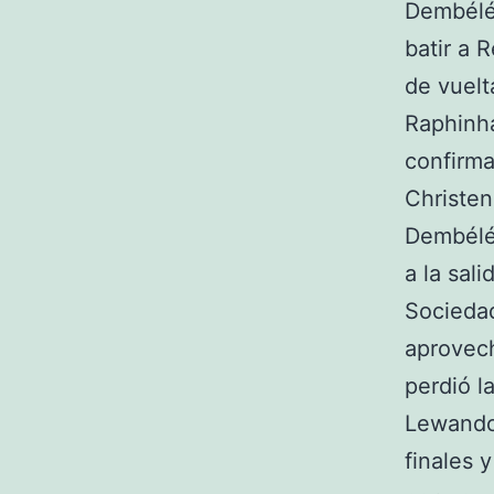
Dembélé
batir a 
de vuelt
Raphinh
confirma
Christen
Dembélé,
a la sal
Sociedad
aprovech
perdió l
Lewandow
finales 