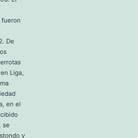
 fueron
 2. De
los
errotas
 en Liga,
ima
ciedad
, en el
cibido
, se
ustondo y