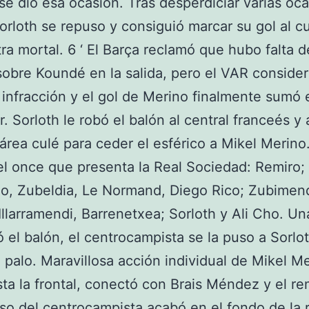
se dio esa ocasión. Tras desperdiciar varias oc
Sorloth se repuso y consiguió marcar su gol al c
ra mortal. 6 ‘ El Barça reclamó que hubo falta d
sobre Koundé en la salida, pero el VAR conside
infracción y el gol de Merino finalmente sumó 
. Sorloth le robó el balón al central franceés y
 área culé para ceder el esférico a Mikel Merino.
el once que presenta la Real Sociedad: Remiro; 
o, Zubeldia, Le Normand, Diego Rico; Zubimend
Illarramendi, Barrenetxea; Sorloth y Ali Cho. Un
el balón, el centrocampista se la puso a Sorlot
palo. Maravillosa acción individual de Mikel Me
sta la frontal, conectó con Brais Méndez y el r
raso del centrocampista acabó en el fondo de la r