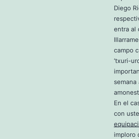
Diego Ri
respecti
entra al
Illarram
campo co
‘txuri-u
importan
semana a
amonest
En el ca
con ust
equipaci
imploro 