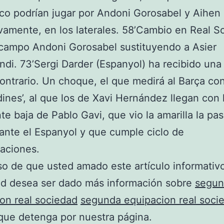
co podrían jugar por Andoni Gorosabel y Aihe
vamente, en los laterales. 58’Cambio en Real S
 campo Andoni Gorosabel sustituyendo a Asier
endi. 73’Sergi Darder (Espanyol) ha recibido una 
ntrario. Un choque, el que medirá al Barça con
rdines’, al que los de Xavi Hernández llegan con 
te baja de Pablo Gavi, que vio la amarilla la pa
nte el Espanyol y que cumple ciclo de
aciones.
so de que usted amado este artículo informativ
ed desea ser dado más información sobre
segun
on real sociedad
segunda equipacion real soci
que detenga por nuestra página.