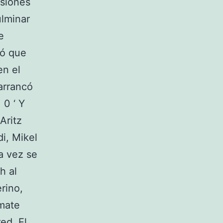
asiones
ulminar
e
ró que
en el
 arrancó
 0 ‘ Y
Aritz
i, Mikel
a vez se
h al
rino,
emate
ed. El