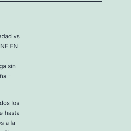
dos los
e hasta
s a la