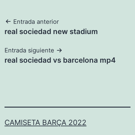
Navegación
Entrada anterior
real sociedad new stadium
de
entradas
Entrada siguiente
real sociedad vs barcelona mp4
CAMISETA BARÇA 2022