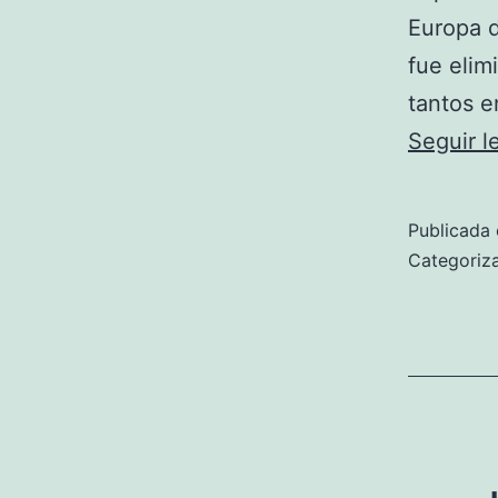
Europa d
fue elim
tantos e
Seguir 
Publicada 
Categori