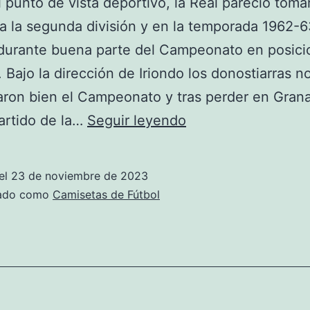
 punto de vista deportivo, la Real pareció toma
 a la segunda división y en la temporada 1962-
durante buena parte del Campeonato en posici
 Bajo la dirección de Iriondo los donostiarras n
ron bien el Campeonato y tras perder en Grana
real
artido de la…
Seguir leyendo
sociedad
fc
el
23 de noviembre de 2023
barcelone
zado como
Camisetas de Fútbol
streaming