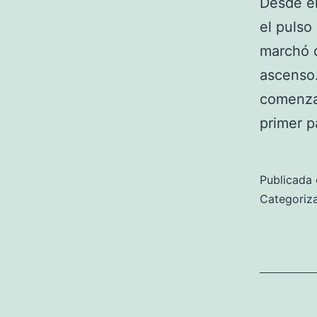
Desde el
el pulso
marchó 
ascenso.
comenza
primer p
Publicada 
Categori