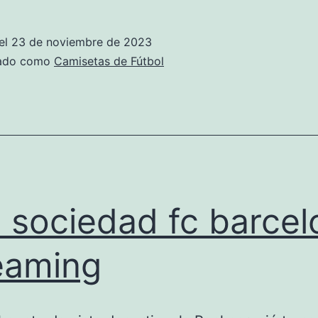
sociedad
in
el
23 de noviembre de 2023
1979-
zado como
Camisetas de Fútbol
80
l sociedad fc barce
eaming