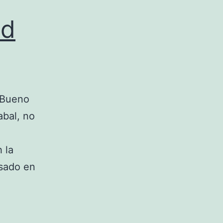
ad
a Bueno
abal, no
 la
lsado en