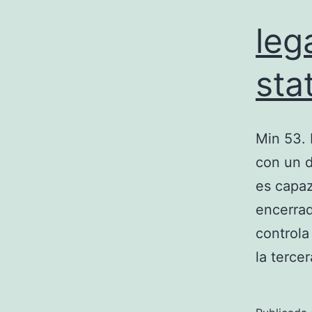
leg
sta
Min 53. 
con un d
es capaz
encerrad
controla
la terce