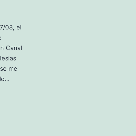
/08, el
e
en Canal
lesias
 se me
do…