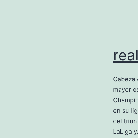
rea
Cabeza d
mayor es
Champio
en su li
del triu
LaLiga 