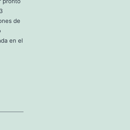
r pronto
63
ones de
o
da en el