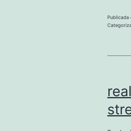
Publicada 
Categori
rea
str