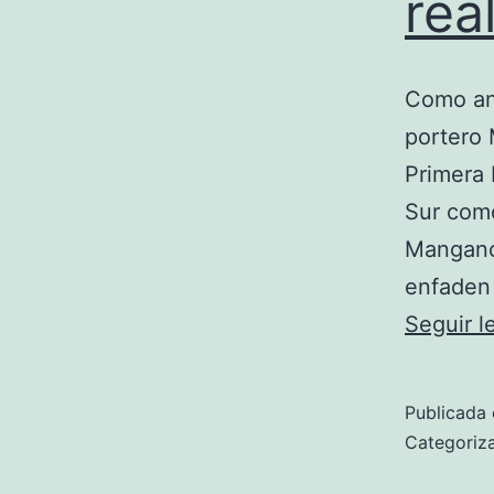
rea
Como an
portero 
Primera 
Sur como
Mangano 
enfaden
Seguir 
Publicada 
Categori