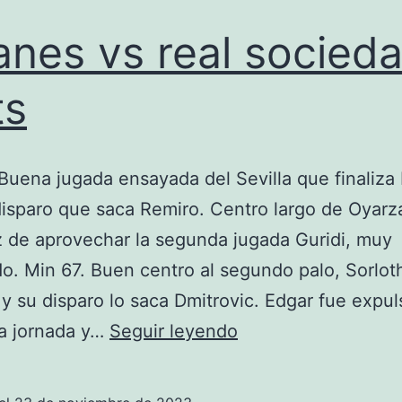
anes vs real socied
ts
Buena jugada ensayada del Sevilla que finaliz
isparo que saca Remiro. Centro largo de Oyarz
 de aprovechar la segunda jugada Guridi, muy
o. Min 67. Buen centro al segundo palo, Sorloth
 y su disparo lo saca Dmitrovic. Edgar fue expu
leganes
ra jornada y…
Seguir leyendo
vs
real