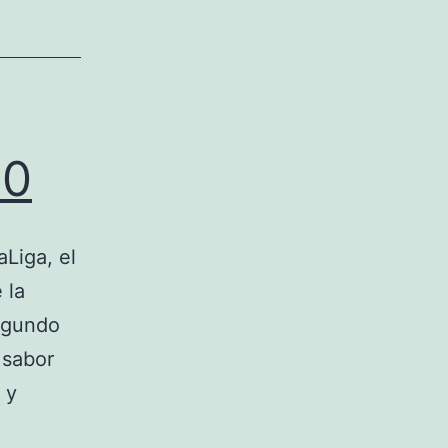
80
aLiga, el
 la
egundo
 sabor
 y