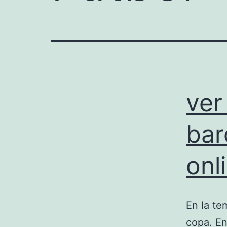
ver
bar
onl
En la te
copa. En