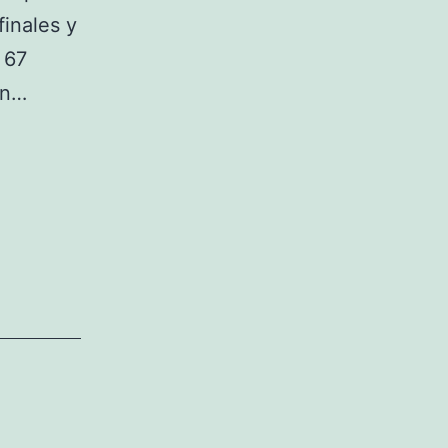
finales y
 67
on…