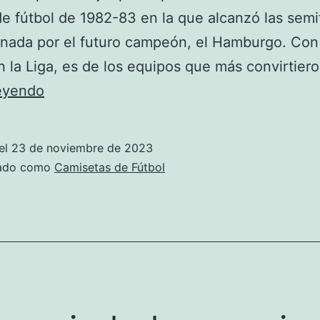
e fútbol de 1982-83 en la que alcanzó las semi
inada por el futuro campeón, el Hamburgo. Con
n la Liga, es de los equipos que más convirtier
ver
leyendo
real
sociedad
el
23 de noviembre de 2023
barcelona
zado como
Camisetas de Fútbol
en
directo
online