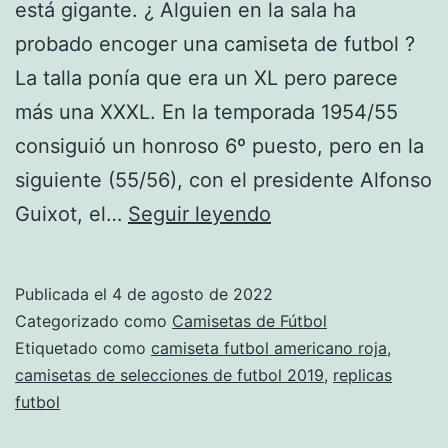
está gigante. ¿ Alguien en la sala ha
probado encoger una camiseta de futbol ?
La talla ponía que era un XL pero parece
más una XXXL. En la temporada 1954/55
consiguió un honroso 6º puesto, pero en la
siguiente (55/56), con el presidente Alfonso
Selección
Guixot, el…
Seguir leyendo
De
Fútbol
Publicada el
4 de agosto de 2022
De
Categorizado como
Camisetas de Fútbol
Argentina
Etiquetado como
camiseta futbol americano roja
,
camisetas de selecciones de futbol 2019
,
replicas
futbol