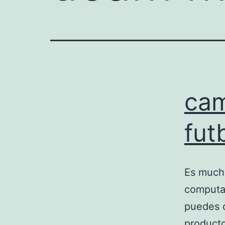
cam
fut
Es mucho
computad
puedes c
producto