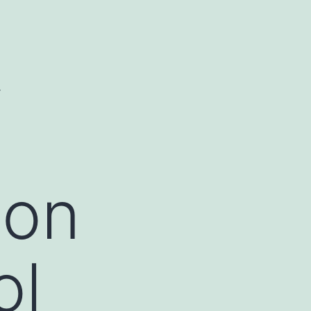
.
ion
ol