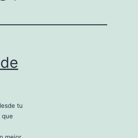
 de
desde tu
s que
en mejor