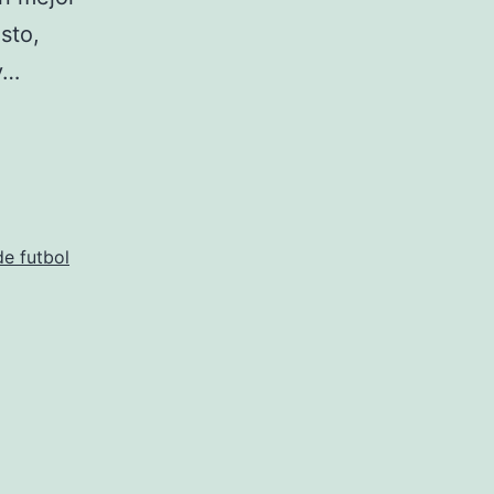
sto,
y…
de futbol