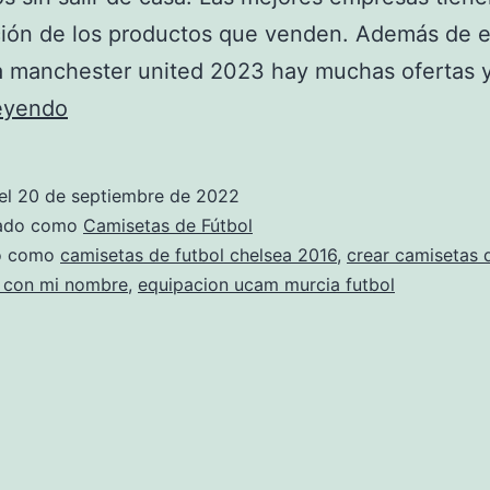
ión de los productos que venden. Además de e
a manchester united 2023 hay muchas ofertas 
camisetas
leyendo
mas
guapas
el
20 de septiembre de 2022
de
zado como
Camisetas de Fútbol
futbol
do como
camisetas de futbol chelsea 2016
,
crear camisetas 
 con mi nombre
,
equipacion ucam murcia futbol